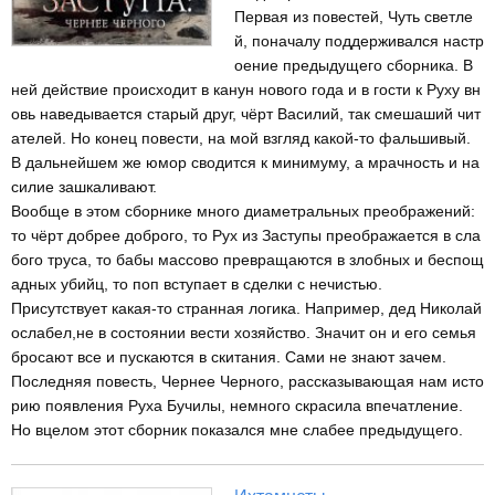
Первая из повестей, Чуть светле
й, поначалу поддерживался настр
оение предыдущего сборника. В
ней действие происходит в канун нового года и в гости к Руху вн
овь наведывается старый друг, чёрт Василий, так смешаший чит
ателей. Но конец повести, на мой взгляд какой-то фальшивый.
В дальнейшем же юмор сводится к минимуму, а мрачность и на
силие зашкаливают.
Вообще в этом сборнике много диаметральных преображений:
то чёрт добрее доброго, то Рух из Заступы преображается в сла
бого труса, то бабы массово превращаются в злобных и беспощ
адных убийц, то поп вступает в сделки с нечистью.
Присутствует какая-то странная логика. Например, дед Николай
ослабел,не в состоянии вести хозяйство. Значит он и его семья
бросают все и пускаются в скитания. Сами не знают зачем.
Последняя повесть, Чернее Черного, рассказывающая нам исто
рию появления Руха Бучилы, немного скрасила впечатление.
Но вцелом этот сборник показался мне слабее предыдущего.