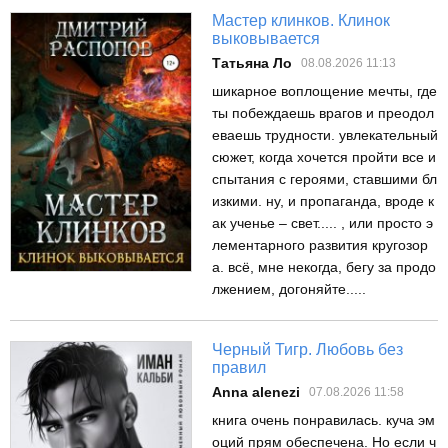
Мастер клинков. Клинок
выковывается
Татьяна Ло
08.08.2026 11:13
шикарное воплощение мечты, где
ты побеждаешь врагов и преодол
еваешь трудности. увлекательный
сюжет, когда хочется пройти все и
спытания с героями, ставшими бл
изкими. ну, и пропаганда, вроде к
ак ученье – свет..... , или просто э
лементарного развития кругозор
а. всё, мне некогда, бегу за продо
лжением, догоняйте.....
Черный Тигр. Любовь без
правил
Anna alenezi
07.08.2026 11:58
книга очень понравилась. куча эм
оций прям обеспечена. Но если ч