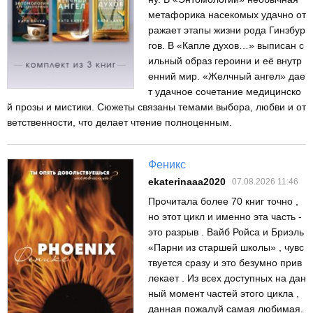
метафорика насекомых удачно от
ражает этапы жизни рода Гинзбур
гов. В «Капле духов…» выписан с
ильный образ героини и её внутр
енний мир. «Желчный ангел» дае
т удачное сочетание медицинско
й прозы и мистики. Сюжеты связаны темами выбора, любви и от
ветственности, что делает чтение полноценным.
Феникс
ekaterinaaa2020
07.08.2026 11:46
Прочитала более 70 книг точно ,
но этот цикл и именно эта часть -
это разрыв . Вайб Ройса и Бриэль
«Парни из старшей школы» , чувс
твуется сразу и это безумно прив
лекает . Из всех доступных на дан
ный момент частей этого цикла ,
данная пожалуй самая любимая.