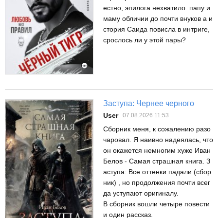
естно, эпилога нехватило. папу и
маму обличии до почти внуков а и
стория Саида повисла в интриге,
срослось ли у этой пары?
Заступа: Чернее черного
User
07.08.2026 11:53
Сборник меня, к сожалению разо
чаровал. Я наивно надеялась, что
он окажется немногим хуже Иван
Белов - Самая страшная книга. З
аступа: Все оттенки падали (сбор
ник) , но продолжения почти всег
да уступают оригиналу.
В сборник вошли четыре повести
и один рассказ.