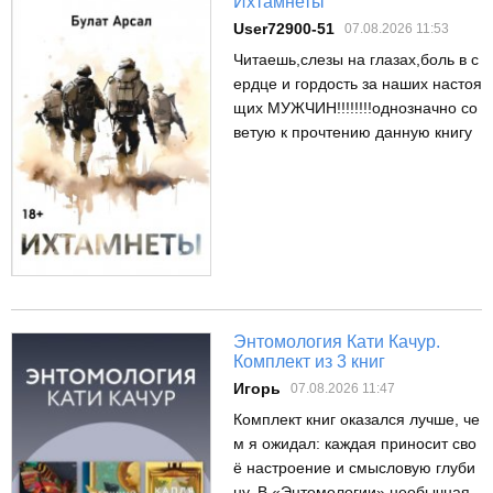
Ихтамнеты
User72900-51
07.08.2026 11:53
Читаешь,слезы на глазах,боль в с
ердце и гордость за наших настоя
щих МУЖЧИН!!!!!!!!однозначно со
ветую к прочтению данную книгу
Энтомология Кати Качур.
Комплект из 3 книг
Игорь
07.08.2026 11:47
Комплект книг оказался лучше, че
м я ожидал: каждая приносит сво
ё настроение и смысловую глуби
ну. В «Энтомологии» необычная