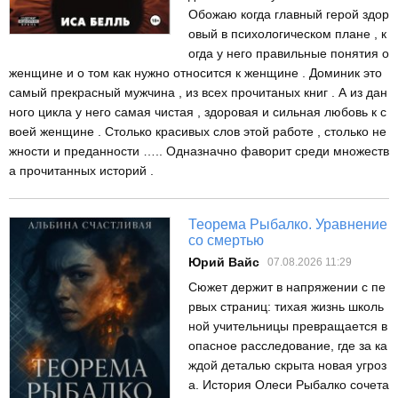
Обожаю когда главный герой здор
овый в психологическом плане , к
огда у него правильные понятия о
женщине и о том как нужно относится к женщине . Доминик это
самый прекрасный мужчина , из всех прочитаных книг . А из дан
ного цикла у него самая чистая , здоровая и сильная любовь к с
воей женщине . Столько красивых слов этой работе , столько не
жности и преданности ….. Одназначно фаворит среди множеств
а прочитанных историй .
Теорема Рыбалко. Уравнение
со смертью
Юрий Вайс
07.08.2026 11:29
Сюжет держит в напряжении с пе
рвых страниц: тихая жизнь школь
ной учительницы превращается в
опасное расследование, где за ка
ждой деталью скрыта новая угроз
а. История Олеси Рыбалко сочета